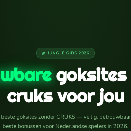
🌿 JUNGLE GIDS 2026
uwbare
goksites
cruks voor jou
 beste goksites zonder CRUKS — veilig, betrouwbaar
beste bonussen voor Nederlandse spelers in 2026.